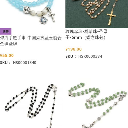
玫瑰念珠-粉珍珠-圣母
售罄
子-6mm（赠念珠包）
弹力手链手串-中国风浅蓝玉髓合
金珠圣牌
¥
198.00
¥
55.00
SKU：
HSK0000384
SKU：
HS00001840
加入购物车
阅读更多