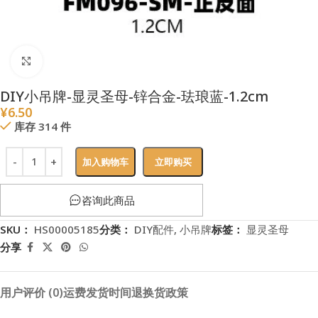
点击放大
DIY小吊牌-显灵圣母-锌合金-珐琅蓝-1.2cm
¥
6.50
库存 314 件
加入购物车
立即购买
咨询此商品
SKU：
HS00005185
分类：
DIY配件
,
小吊牌
标签：
显灵圣母
分享
用户评价 (0)
运费
发货时间
退换货政策