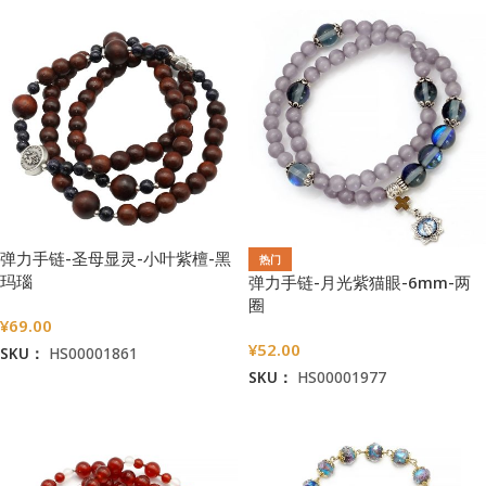
弹力手链-圣母显灵-小叶紫檀-黑
热门
玛瑙
弹力手链-月光紫猫眼-6mm-两
圈
¥
69.00
¥
52.00
SKU：
HS00001861
SKU：
HS00001977
加入购物车
加入购物车