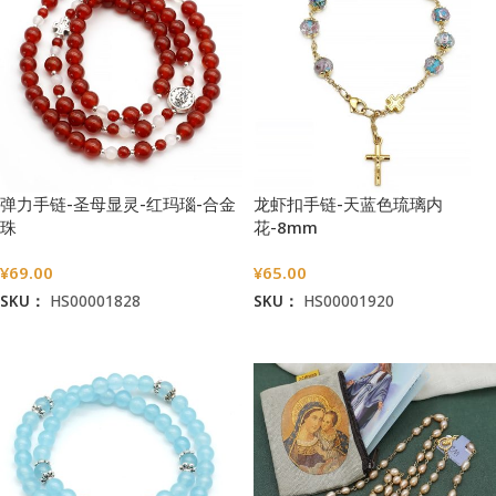
弹力手链-圣母显灵-红玛瑙-合金
龙虾扣手链-天蓝色琉璃内
珠
花-8mm
¥
69.00
¥
65.00
SKU：
HS00001828
SKU：
HS00001920
加入购物车
加入购物车