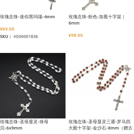
玫瑰念珠-迷你黑玛瑙-4mm
玫瑰念珠-粉色-加冕十字架｜
6mm
¥
69.00
¥
98.00
SKU：
HS00001836
选择选项
加入购物车
玫瑰念珠-圣母显灵-珠母
玫瑰念珠-圣母显灵三通-罗马四
贝-6x9mm
大殿十字架-金沙石-8mm（赠古