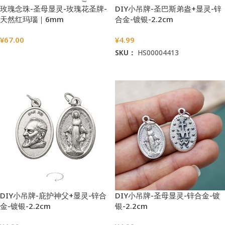
玫瑰念珠-圣母显灵-玫瑰花圣牌-
DIY小吊牌-圣巴斯弟盎+显灵-锌
天然红玛瑙｜6mm
合金-镀银-2.2cm
¥
67.00
¥
4.99
SKU：
HS00004413
选择选项
加入购物车
DIY小吊牌-庇护神父+显灵-锌合
DIY小吊牌-圣母显灵-锌合金-镀
金-镀银-2.2cm
银-2.2cm