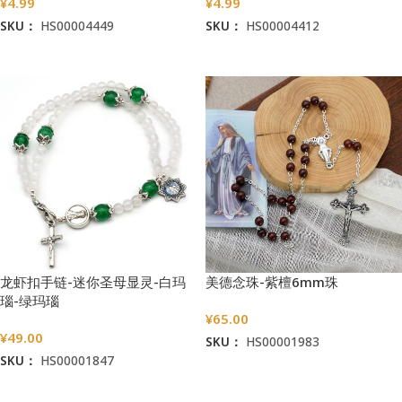
¥
4.99
¥
4.99
SKU：
HS00004449
SKU：
HS00004412
加入购物车
加入购物车
龙虾扣手链-迷你圣母显灵-白玛
美德念珠-紫檀6mm珠
瑙-绿玛瑙
¥
65.00
¥
49.00
SKU：
HS00001983
SKU：
HS00001847
加入购物车
加入购物车