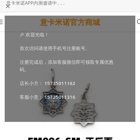
意卡米诺APP内测邀请中...
意卡米诺官方商城
首页
/
DIY配件
/
小吊牌
🎉 欢迎光临！
首次访问请使用手机号注册账号。
注册完成后，添加客服微信即可领取专属优惠
码。
店长小方：
15735011162
客服小意：
15735011316