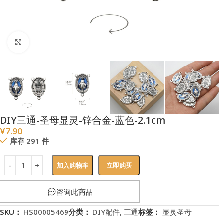
点击放大
DIY三通-圣母显灵-锌合金-蓝色-2.1cm
¥
7.90
库存 291 件
加入购物车
立即购买
咨询此商品
SKU：
HS00005469
分类：
DIY配件
,
三通
标签：
显灵圣母