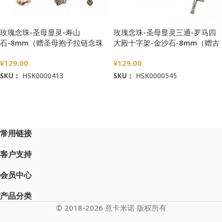
玫瑰念珠-圣母显灵-寿山
玫瑰念珠-圣母显灵三通-罗马四
石-8mm（赠圣母抱子拉链念珠
大殿十字架-金沙石-8mm（赠古
包）
典圣母抱子金属念珠包）
¥
129.00
¥
129.00
SKU：
HSK0000413
SKU：
HSK0000545
加入购物车
加入购物车
常用链接
客户支持
会员中心
产品分类
© 2018-2026 意卡米诺 版权所有