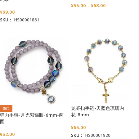
¥
55.00
–
¥
68.00
¥
69.00
选择选项
SKU：
HS00001861
加入购物车
龙虾扣手链-天蓝色琉璃内
热门
花-8mm
弹力手链-月光紫猫眼-6mm-两
圈
¥
65.00
¥
52.00
SKU：
HS00001920