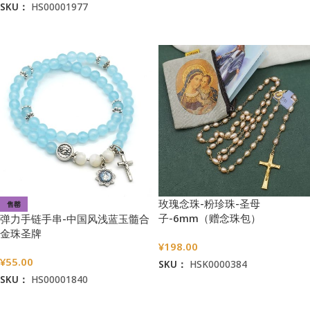
SKU：
HS00001977
加入购物车
加入购物车
玫瑰念珠-粉珍珠-圣母
售罄
子-6mm（赠念珠包）
弹力手链手串-中国风浅蓝玉髓合
金珠圣牌
¥
198.00
¥
55.00
SKU：
HSK0000384
SKU：
HS00001840
加入购物车
阅读更多