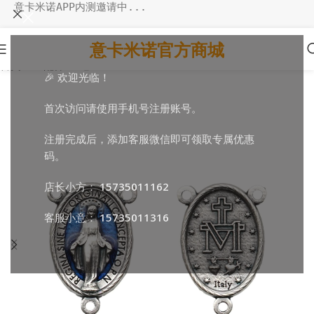
意卡米诺APP内测邀请中...
意卡米诺官方商城
首页
/
DIY配件
/
三通
🎉 欢迎光临！
首次访问请使用手机号注册账号。
注册完成后，添加客服微信即可领取专属优惠
码。
店长小方：
15735011162
客服小意：
15735011316