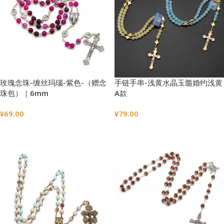
玫瑰念珠-缠丝玛瑙-紫色-（赠念
手链手串-浅黄水晶玉髓婚约浅黄
珠包）｜6mm
A款
¥
69.00
¥
79.00
选择选项
选择选项