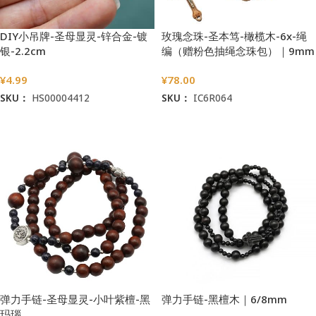
DIY小吊牌-圣母显灵-锌合金-镀
玫瑰念珠-圣本笃-橄榄木-6x-绳
银-2.2cm
编（赠粉色抽绳念珠包）｜9mm
¥
4.99
¥
78.00
SKU：
HS00004412
SKU：
IC6R064
加入购物车
选择选项
弹力手链-圣母显灵-小叶紫檀-黑
弹力手链-黑檀木｜6/8mm
玛瑙