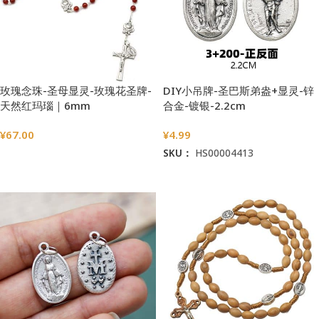
玫瑰念珠-圣母显灵-玫瑰花圣牌-
DIY小吊牌-圣巴斯弟盎+显灵-锌
天然红玛瑙｜6mm
合金-镀银-2.2cm
¥
67.00
¥
4.99
SKU：
HS00004413
选择选项
加入购物车