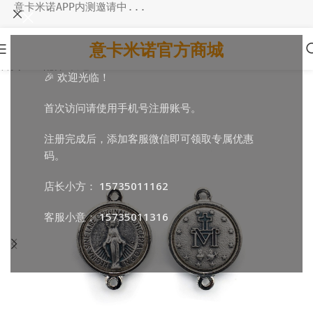
意卡米诺APP内测邀请中...
意卡米诺官方商城
首页
/
DIY配件
/
双通
🎉 欢迎光临！
首次访问请使用手机号注册账号。
注册完成后，添加客服微信即可领取专属优惠
码。
店长小方：
15735011162
客服小意：
15735011316