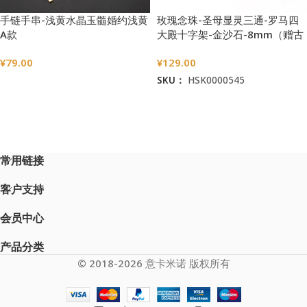
手链手串-浅黄水晶玉髓婚约浅黄
玫瑰念珠-圣母显灵三通-罗马四
A款
大殿十字架-金沙石-8mm（赠古
典圣母抱子金属念珠包）
¥
79.00
¥
129.00
SKU：
HSK0000545
选择选项
加入购物车
常用链接
客户支持
会员中心
产品分类
© 2018-2026 意卡米诺 版权所有