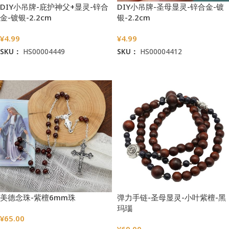
DIY小吊牌-庇护神父+显灵-锌合
DIY小吊牌-圣母显灵-锌合金-镀
金-镀银-2.2cm
银-2.2cm
¥
4.99
¥
4.99
SKU：
HS00004449
SKU：
HS00004412
加入购物车
加入购物车
美德念珠-紫檀6mm珠
弹力手链-圣母显灵-小叶紫檀-黑
玛瑙
¥
65.00
¥
69.00