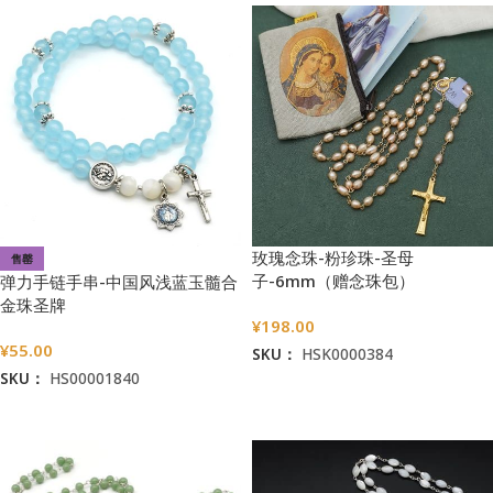
玫瑰念珠-粉珍珠-圣母
售罄
子-6mm（赠念珠包）
弹力手链手串-中国风浅蓝玉髓合
金珠圣牌
¥
198.00
¥
55.00
SKU：
HSK0000384
SKU：
HS00001840
加入购物车
阅读更多