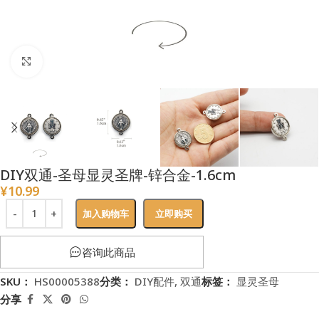
点击放大
DIY双通-圣母显灵圣牌-锌合金-1.6cm
¥
10.99
加入购物车
立即购买
咨询此商品
SKU：
HS00005388
分类：
DIY配件
,
双通
标签：
显灵圣母
分享