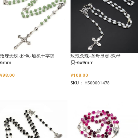
玫瑰念珠-粉色-加冕十字架｜
玫瑰念珠-圣母显灵-珠母
6mm
贝-6x9mm
¥
98.00
¥
108.00
SKU：
HS00001478
选择选项
加入购物车