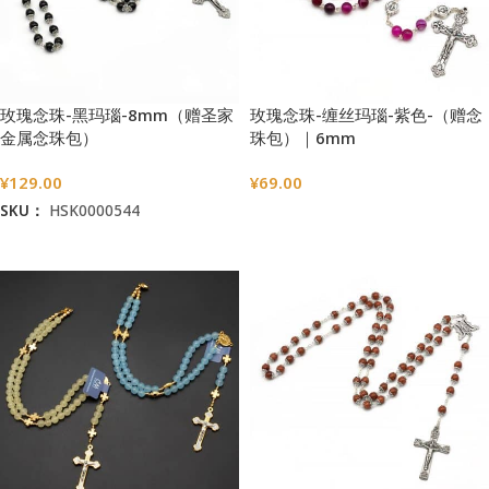
玫瑰念珠-黑玛瑙-8mm（赠圣家
玫瑰念珠-缠丝玛瑙-紫色-（赠念
金属念珠包）
珠包）｜6mm
¥
129.00
¥
69.00
SKU：
HSK0000544
选择选项
加入购物车