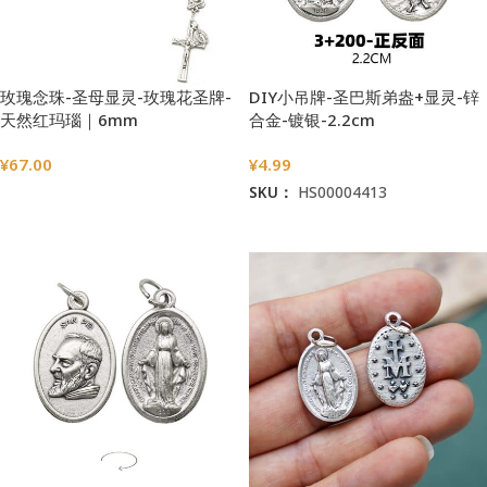
玫瑰念珠-圣母显灵-玫瑰花圣牌-
DIY小吊牌-圣巴斯弟盎+显灵-锌
天然红玛瑙｜6mm
合金-镀银-2.2cm
¥
67.00
¥
4.99
SKU：
HS00004413
选择选项
加入购物车