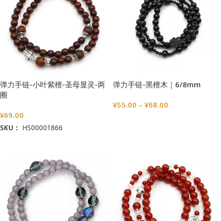
弹力手链-小叶紫檀-圣母显灵-两
弹力手链-黑檀木｜6/8mm
圈
¥
55.00
–
¥
68.00
¥
69.00
选择选项
SKU：
HS00001866
加入购物车