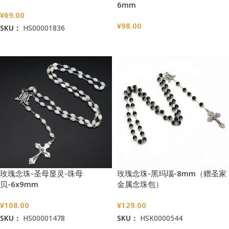
6mm
¥
69.00
¥
98.00
SKU：
HS00001836
选择选项
加入购物车
玫瑰念珠-圣母显灵-珠母
玫瑰念珠-黑玛瑙-8mm（赠圣家
贝-6x9mm
金属念珠包）
¥
108.00
¥
129.00
SKU：
HS00001478
SKU：
HSK0000544