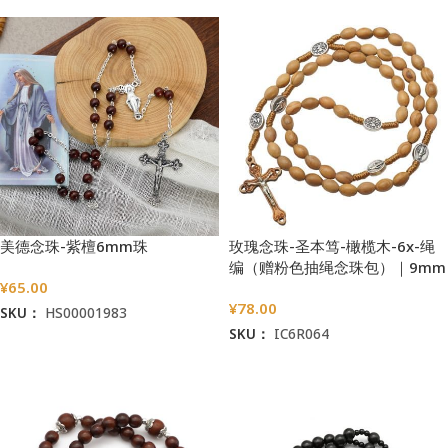
美德念珠-紫檀6mm珠
玫瑰念珠-圣本笃-橄榄木-6x-绳
编（赠粉色抽绳念珠包）｜9mm
¥
65.00
¥
78.00
SKU：
HS00001983
SKU：
IC6R064
加入购物车
选择选项