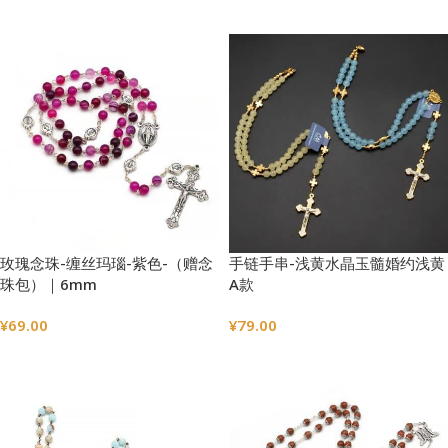
加入购物车
加入购物车
玫瑰念珠-缠丝玛瑙-紫色-（赠念
手链手串-浅黄水晶玉髓婚约浅黄
珠包）｜6mm
A款
¥
69.00
¥
79.00
选择选项
选择选项