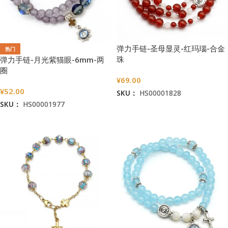
弹力手链-圣母显灵-红玛瑙-合金
热门
珠
弹力手链-月光紫猫眼-6mm-两
圈
¥
69.00
¥
52.00
SKU：
HS00001828
SKU：
HS00001977
加入购物车
加入购物车