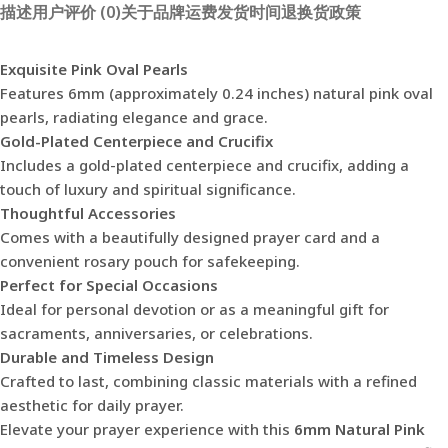
描述
用户评价 (0)
关于品牌
运费
发货时间
退换货政策
Exquisite Pink Oval Pearls
Features 6mm (approximately 0.24 inches) natural pink oval
pearls, radiating elegance and grace.
Gold-Plated Centerpiece and Crucifix
Includes a gold-plated centerpiece and crucifix, adding a
touch of luxury and spiritual significance.
Thoughtful Accessories
Comes with a beautifully designed prayer card and a
convenient rosary pouch for safekeeping.
Perfect for Special Occasions
Ideal for personal devotion or as a meaningful gift for
sacraments, anniversaries, or celebrations.
Durable and Timeless Design
Crafted to last, combining classic materials with a refined
aesthetic for daily prayer.
Elevate your prayer experience with this
6mm Natural Pink