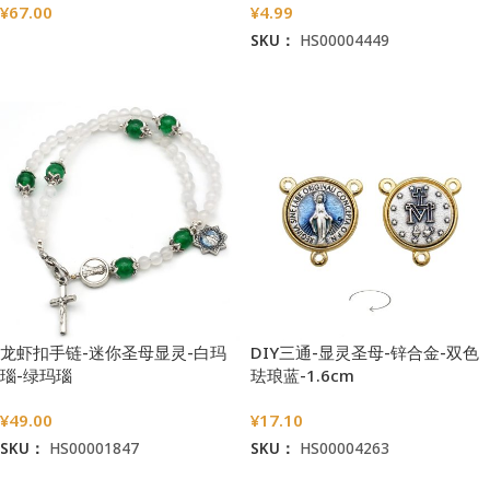
¥
67.00
¥
4.99
SKU：
HS00004449
选择选项
加入购物车
龙虾扣手链-迷你圣母显灵-白玛
DIY三通-显灵圣母-锌合金-双色
瑙-绿玛瑙
珐琅蓝-1.6cm
¥
49.00
¥
17.10
SKU：
HS00001847
SKU：
HS00004263
加入购物车
加入购物车