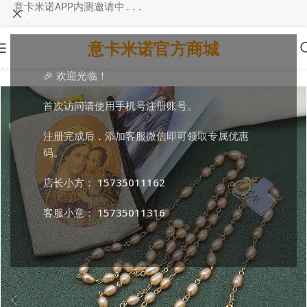
意卡米诺APP内测邀请中...
意卡米诺官方商城
首页
/
日常随行
/
祈祷串珠
🎉 欢迎光临！
首次访问请使用手机号注册账号。
注册完成后，添加客服微信即可领取专属优惠
码。
店长小方：
15735011162
客服小意：
15735011316