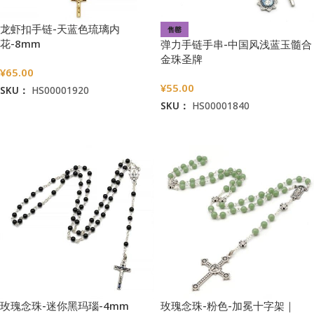
龙虾扣手链-天蓝色琉璃内
售罄
花-8mm
弹力手链手串-中国风浅蓝玉髓合
金珠圣牌
¥
65.00
¥
55.00
SKU：
HS00001920
SKU：
HS00001840
加入购物车
阅读更多
玫瑰念珠-迷你黑玛瑙-4mm
玫瑰念珠-粉色-加冕十字架｜