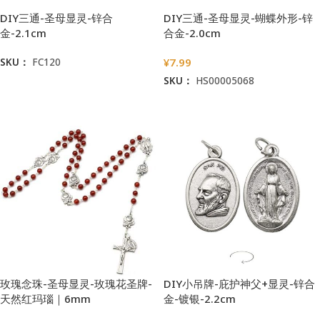
DIY三通-圣母显灵-锌合
DIY三通-圣母显灵-蝴蝶外形-锌
金-2.1cm
合金-2.0cm
¥
7.99
SKU：
FC120
SKU：
HS00005068
阅读更多
加入购物车
玫瑰念珠-圣母显灵-玫瑰花圣牌-
DIY小吊牌-庇护神父+显灵-锌合
天然红玛瑙｜6mm
金-镀银-2.2cm