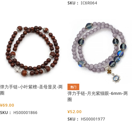
SKU：
IC6R064
加入购物车
选择选项
弹力手链-小叶紫檀-圣母显灵-两
热门
圈
弹力手链-月光紫猫眼-6mm-两
圈
¥
69.00
¥
52.00
SKU：
HS00001866
SKU：
HS00001977
加入购物车
加入购物车