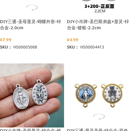
DIY三通-圣母显灵-蝴蝶外形-锌
DIY小吊牌-圣巴斯弟盎+显灵-锌
合金-2.0cm
合金-镀银-2.2cm
¥
7.99
¥
4.99
SKU：
HS00005068
SKU：
HS00004413
加入购物车
加入购物车
DIY小吊牌-圣母显灵-锌合金-镀
DIY三通-显灵圣母-锌合金-双色