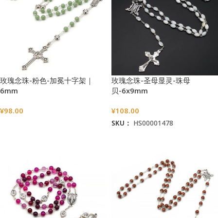
玫瑰念珠-粉色-加冕十字架｜
玫瑰念珠-圣母显灵-珠母
6mm
贝-6x9mm
¥
98.00
¥
108.00
SKU：
HS00001478
选择选项
加入购物车