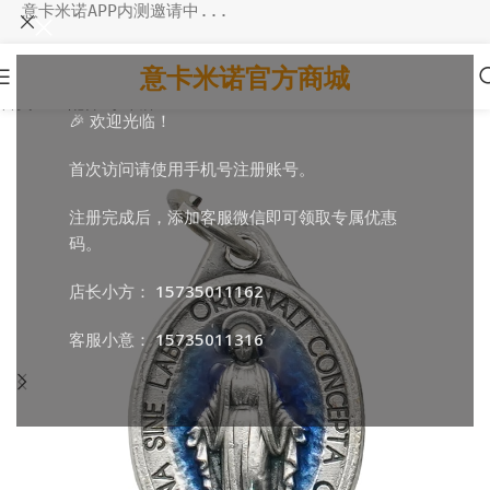
意卡米诺APP内测邀请中...
意卡米诺官方商城
首页
/
DIY配件
/
小吊牌
🎉 欢迎光临！
首次访问请使用手机号注册账号。
注册完成后，添加客服微信即可领取专属优惠
码。
店长小方：
15735011162
客服小意：
15735011316