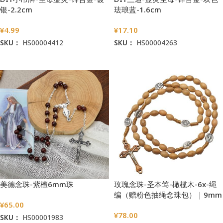
银-2.2cm
珐琅蓝-1.6cm
¥
4.99
¥
17.10
SKU：
HS00004412
SKU：
HS00004263
加入购物车
加入购物车
美德念珠-紫檀6mm珠
玫瑰念珠-圣本笃-橄榄木-6x-绳
编（赠粉色抽绳念珠包）｜9mm
¥
65.00
¥
78.00
SKU：
HS00001983