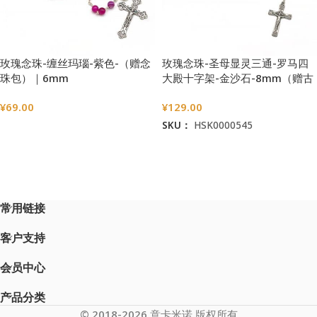
玫瑰念珠-缠丝玛瑙-紫色-（赠念
玫瑰念珠-圣母显灵三通-罗马四
珠包）｜6mm
大殿十字架-金沙石-8mm（赠古
典圣母抱子金属念珠包）
¥
69.00
¥
129.00
SKU：
HSK0000545
选择选项
加入购物车
常用链接
客户支持
会员中心
产品分类
© 2018-2026 意卡米诺 版权所有