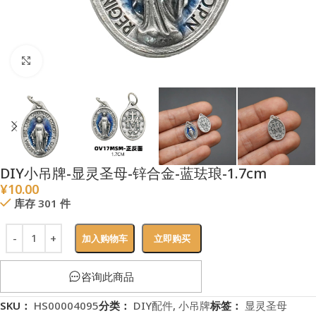
点击放大
DIY小吊牌-显灵圣母-锌合金-蓝珐琅-1.7cm
¥
10.00
库存 301 件
加入购物车
立即购买
咨询此商品
SKU：
HS00004095
分类：
DIY配件
,
小吊牌
标签：
显灵圣母