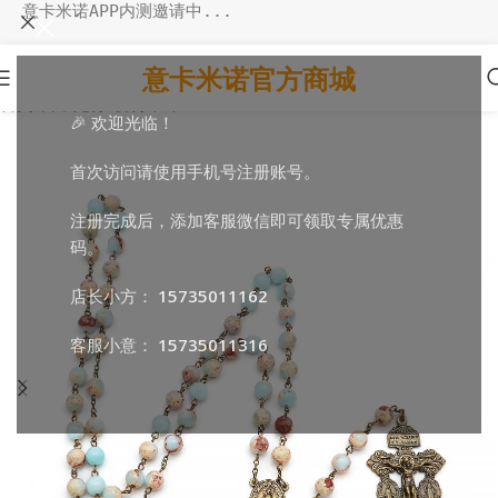
意卡米诺APP内测邀请中...
意卡米诺官方商城
首页
/
日常随行
/
祈祷串珠
🎉 欢迎光临！
首次访问请使用手机号注册账号。
注册完成后，添加客服微信即可领取专属优惠
码。
店长小方：
15735011162
客服小意：
15735011316