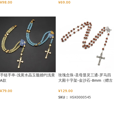
¥
98.00
¥
69.00
选择选项
选择选项
手链手串-浅黄水晶玉髓婚约浅黄
玫瑰念珠-圣母显灵三通-罗马四
A款
大殿十字架-金沙石-8mm（赠古
典圣母抱子金属念珠包）
¥
79.00
¥
129.00
SKU：
HSK0000545
选择选项
加入购物车