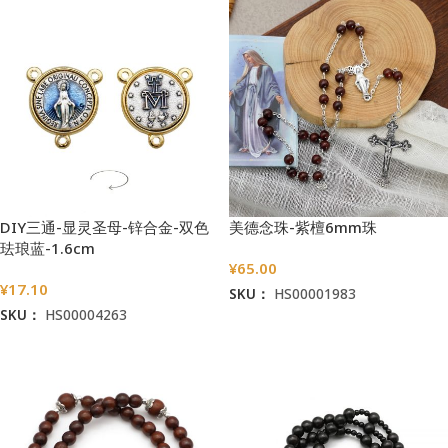
DIY三通-显灵圣母-锌合金-双色
美德念珠-紫檀6mm珠
珐琅蓝-1.6cm
¥
65.00
¥
17.10
SKU：
HS00001983
SKU：
HS00004263
加入购物车
加入购物车