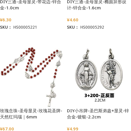
DIY三通-圣母显灵-带花边-锌合
DIY三通-圣母显灵-椭圆异形设
金-1.0cm
计-锌合金-1.6cm
¥
6.30
¥
4.60
SKU：
HS00005221
SKU：
HS00005292
加入购物车
加入购物车
玫瑰念珠-圣母显灵-玫瑰花圣牌-
DIY小吊牌-圣巴斯弟盎+显灵-锌
天然红玛瑙｜6mm
合金-镀银-2.2cm
¥
67.00
¥
4.99