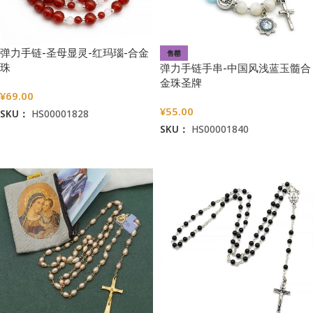
弹力手链-圣母显灵-红玛瑙-合金
售罄
珠
弹力手链手串-中国风浅蓝玉髓合
金珠圣牌
¥
69.00
¥
55.00
SKU：
HS00001828
SKU：
HS00001840
加入购物车
阅读更多