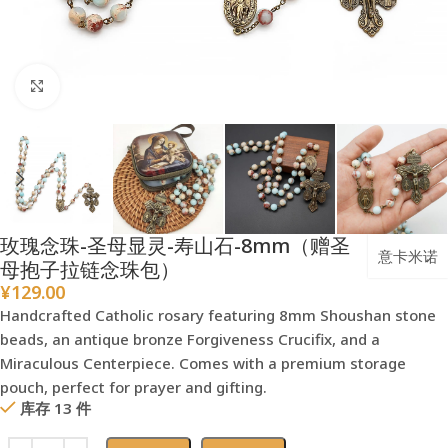
点击放大
玫瑰念珠-圣母显灵-寿山石-8mm（赠圣
意卡米诺
母抱子拉链念珠包）
¥
129.00
Handcrafted Catholic rosary featuring 8mm Shoushan stone
beads, an antique bronze Forgiveness Crucifix, and a
Miraculous Centerpiece. Comes with a premium storage
pouch, perfect for prayer and gifting.
库存 13 件