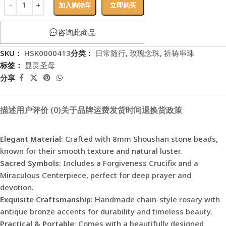
加入购物车
立即购买
咨询此商品
SKU：
HSK0000413
分类：
日常随行
,
玫瑰念珠
,
祈祷串珠
标签：
显灵圣母
分享
描述
用户评价 (0)
关于品牌
运费
发货时间
退换货政策
Elegant Material
: Crafted with 8mm Shoushan stone beads,
known for their smooth texture and natural luster.
Sacred Symbols
: Includes a Forgiveness Crucifix and a
Miraculous Centerpiece, perfect for deep prayer and
devotion.
Exquisite Craftsmanship
: Handmade chain-style rosary with
antique bronze accents for durability and timeless beauty.
Practical & Portable
: Comes with a beautifully designed