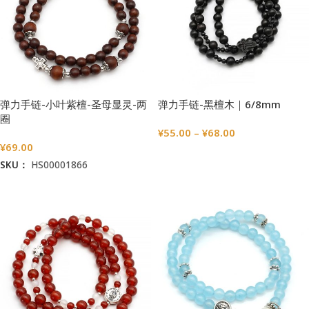
弹力手链-小叶紫檀-圣母显灵-两
弹力手链-黑檀木｜6/8mm
圈
¥
55.00
–
¥
68.00
¥
69.00
选择选项
SKU：
HS00001866
加入购物车