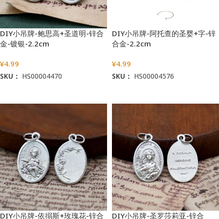
DIY小吊牌-鲍思高+圣道明-锌合
DIY小吊牌-阿托查的圣婴+字-锌
金-镀银-2.2cm
合金-2.2cm
¥
4.99
¥
4.99
SKU：
HS00004470
SKU：
HS00004576
加入购物车
加入购物车
DIY小吊牌-依搦斯+玫瑰花-锌合
DIY小吊牌-圣罗莎莉亚-锌合