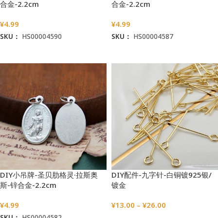
合金-2.2cm
合金-2.2cm
¥
4.99
¥
4.99
SKU：
HS00004590
SKU：
HS00004587
加入购物车
加入购物车
DIY小吊牌-圣贝肋格灵·拉斯奥
DIY配件-九字针-白铜镀925银/
斯-锌合金-2.2cm
镀金
¥
4.99
¥
13.00
–
¥
26.00
SKU：
HS00004582