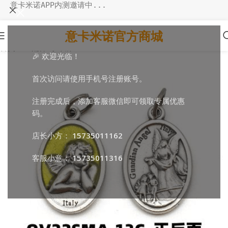
意卡米诺APP内测邀请中...
意卡米诺官方商城
首页
/
DIY配件
/
小吊牌
🎉 欢迎光临！
首次访问请使用手机号注册账号。
注册完成后，添加客服微信即可领取专属优惠
码。
店长小方：
15735011162
客服小意：
15735011316