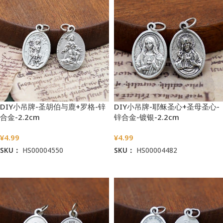
DIY小吊牌-圣胡伯与鹿+罗格-锌
DIY小吊牌-耶稣圣心+圣母圣心-
合金-2.2cm
锌合金-镀银-2.2cm
¥
4.99
¥
4.99
SKU：
HS00004550
SKU：
HS00004482
加入购物车
加入购物车