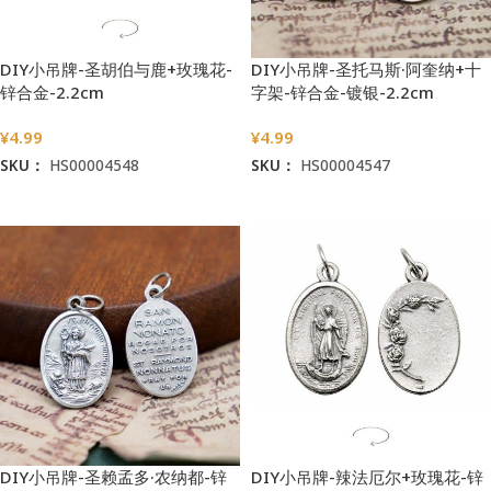
DIY小吊牌-圣胡伯与鹿+玫瑰花-
DIY小吊牌-圣托马斯·阿奎纳+十
锌合金-2.2cm
字架-锌合金-镀银-2.2cm
¥
4.99
¥
4.99
SKU：
HS00004548
SKU：
HS00004547
加入购物车
加入购物车
DIY小吊牌-圣赖孟多·农纳都-锌
DIY小吊牌-辣法厄尔+玫瑰花-锌