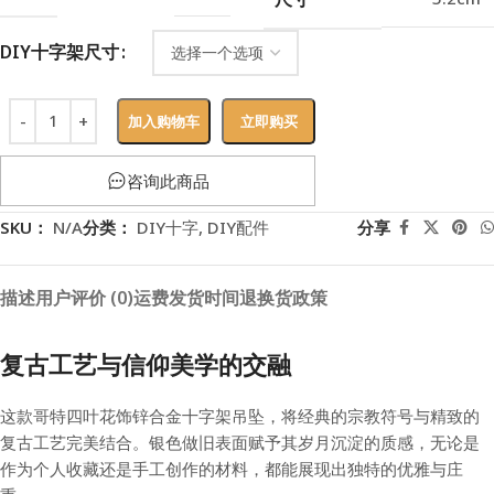
DIY十字架尺寸
加入购物车
立即购买
咨询此商品
SKU：
N/A
分类：
DIY十字
,
DIY配件
分享
描述
用户评价 (0)
运费
发货时间
退换货政策
复古工艺与信仰美学的交融
这款哥特四叶花饰锌合金十字架吊坠，将经典的宗教符号与精致的
复古工艺完美结合。银色做旧表面赋予其岁月沉淀的质感，无论是
作为个人收藏还是手工创作的材料，都能展现出独特的优雅与庄