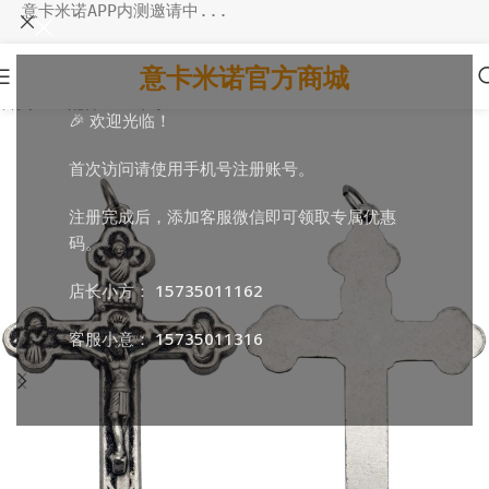
意卡米诺APP内测邀请中...
意卡米诺官方商城
首页
/
DIY配件
/
DIY十字
🎉 欢迎光临！
首次访问请使用手机号注册账号。
注册完成后，添加客服微信即可领取专属优惠
码。
店长小方：
15735011162
客服小意：
15735011316