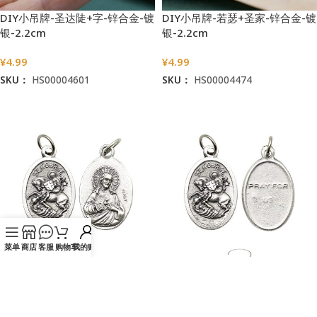
DIY小吊牌-圣达陡+字-锌合金-镀
DIY小吊牌-若瑟+圣家-锌合金-镀
银-2.2cm
银-2.2cm
¥
4.99
¥
4.99
SKU：
HS00004601
SKU：
HS00004474
加入购物车
加入购物车
菜单
商店
客服
购物车
我的账户
DIY小吊牌-圣乔治+耶稣圣心-锌
DIY小吊牌-圣乔治+耶稣头像-锌
合金-2.2cm
合金-2.2cm