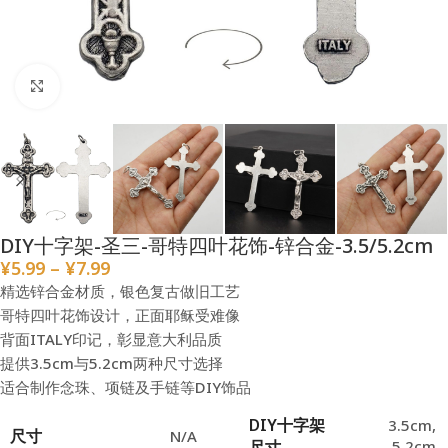
点击放大
DIY十字架-圣三-哥特四叶花饰-锌合金-3.5/5.2cm
¥
5.99
–
¥
7.99
精选锌合金材质，银色复古做旧工艺
哥特四叶花饰设计，正面耶稣受难像
背面ITALY印记，彰显意大利品质
提供3.5cm与5.2cm两种尺寸选择
适合制作念珠、项链及手链等DIY饰品
DIY十字架
3.5cm
,
尺寸
N/A
尺寸
5.2cm