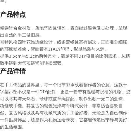
重。
产品特点
精选锌合金材质，质地坚固且轻盈，表面经过银色复古处理，呈现
出自然的手工做旧感。
哥特风格四叶花饰边缘设计，线条流畅且富有层次，正面雕刻细腻
的耶稣受难像，背面带有ITALY印记，彰显品质与来源。
提供3.5cm与5.2cm两种尺寸，满足不同DIY项目的比例需求，从精
致手链到大气项链皆能轻松驾驭。
产品详情
在手工饰品的世界里，每一个细节都承载着创作者的心意。这款十
字架吊坠不仅是一件DIY配件，更是一份带有温暖与祝福的礼物。您
可以将其与天然石、珍珠或皮革绳搭配，制作出独一无二的念珠、
项链或手链。其复古的银色光泽与哥特式设计，非常适合喜欢自
然、复古风格以及具有收藏气质的手工爱好者。无论是为自己制作
一件贴身饰品，还是作为礼物送给亲友，它都能传递出宁静与美好
的生活氛围。