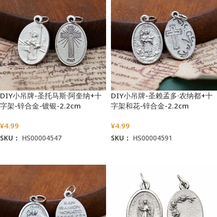
DIY小吊牌-圣托马斯·阿奎纳+十
DIY小吊牌-圣赖孟多·农纳都+十
字架-锌合金-镀银-2.2cm
字架和花-锌合金-2.2cm
¥
4.99
¥
4.99
SKU：
HS00004547
SKU：
HS00004591
加入购物车
加入购物车