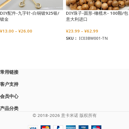
DIY配件-九字针-白铜镀925银/
DIY珠子-圆形-橄榄木- 100颗/包
镀金
意大利进口
¥
13.00
–
¥
26.00
¥
23.99
–
¥
62.99
SKU：
IC03BW001-TN
选择选项
选择选项
常用链接
客户支持
会员中心
产品分类
© 2018-2026 意卡米诺 版权所有