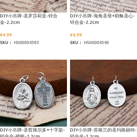
DIY小吊牌-圣罗莎莉亚-锌合
DIY小吊牌-海角圣母+耶稣圣心-
金-2.2cm
锌合金-2.2cm
¥
4.99
¥
4.99
SKU：
HS00004593
SKU：
HS00004540
加入购物车
加入购物车
DIY小吊牌-圣哲辣尔多+十字架-
DIY小吊牌-苏格兰的圣玛格丽特-
锌合金-镀银-2.2cm
锌合金-2.2cm