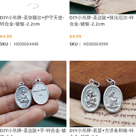
DIY小吊牌-圣弥额尔+护守天使-
DIY小吊牌-圣达陡+辣法厄尔-锌
锌合金-镀银-2.2cm
合金-镀银-2.2cm
¥
4.99
¥
4.99
SKU：
HS00004440
SKU：
HS00004599
加入购物车
加入购物车
DIY小吊牌-圣达陡+字-锌合金-镀
DIY小吊牌-若瑟+方济各和狼-锌