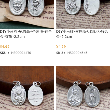
DIY小吊牌-鲍思高+圣道明-锌合
DIY小吊牌-依搦斯+玫瑰花-锌合
金-镀银-2.2cm
金-2.2cm
¥
4.99
¥
4.99
SKU：
HS00004470
SKU：
HS00004545
加入购物车
加入购物车