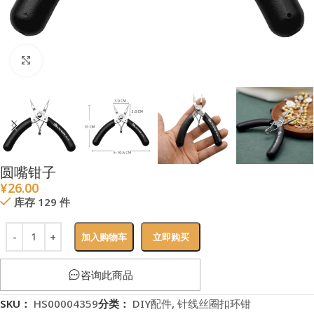
点击放大
圆嘴钳子
¥
26.00
库存 129 件
加入购物车
立即购买
咨询此商品
SKU：
HS00004359
分类：
DIY配件
,
针线丝圈扣环钳