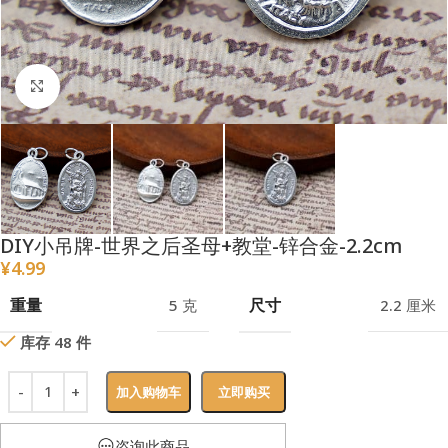
点击放大
DIY小吊牌-世界之后圣母+教堂-锌合金-2.2cm
¥
4.99
重量
尺寸
5 克
2.2 厘米
库存 48 件
加入购物车
立即购买
咨询此商品