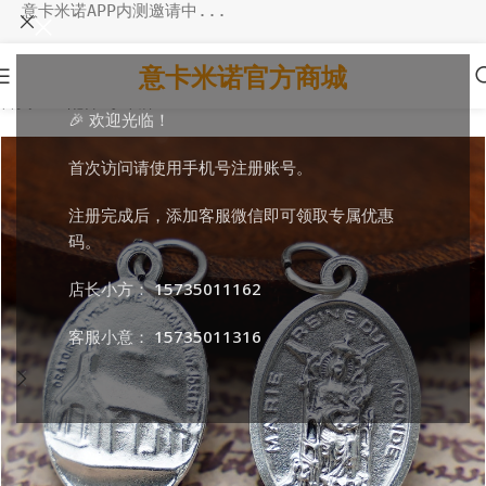
意卡米诺APP内测邀请中...
意卡米诺官方商城
首页
/
DIY配件
/
小吊牌
🎉 欢迎光临！
首次访问请使用手机号注册账号。
注册完成后，添加客服微信即可领取专属优惠
码。
店长小方：
15735011162
客服小意：
15735011316