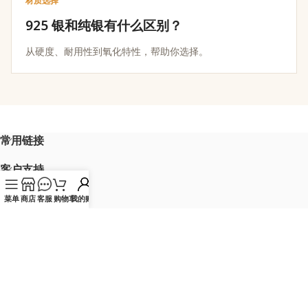
材质选择
925 银和纯银有什么区别？
从硬度、耐用性到氧化特性，帮助你选择。
常用链接
客户支持
会员中心
菜单
商店
客服
购物车
我的账户
产品分类
© 2018-2026 意卡米诺 版权所有
晋ICP备2020009850号-3