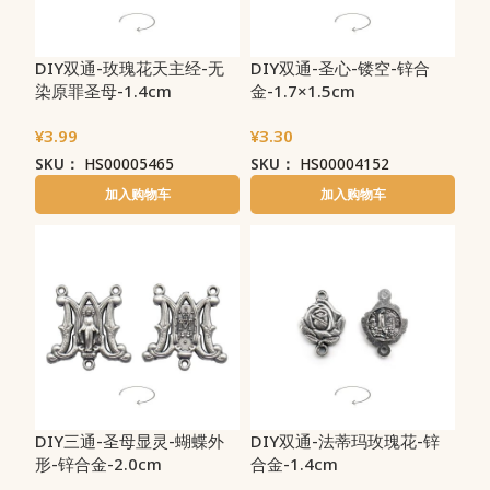
DIY双通-玫瑰花天主经-无
DIY双通-圣心-镂空-锌合
染原罪圣母-1.4cm
金-1.7×1.5cm
¥
3.99
¥
3.30
SKU：
HS00005465
SKU：
HS00004152
加入购物车
加入购物车
DIY三通-圣母显灵-蝴蝶外
DIY双通-法蒂玛玫瑰花-锌
形-锌合金-2.0cm
合金-1.4cm