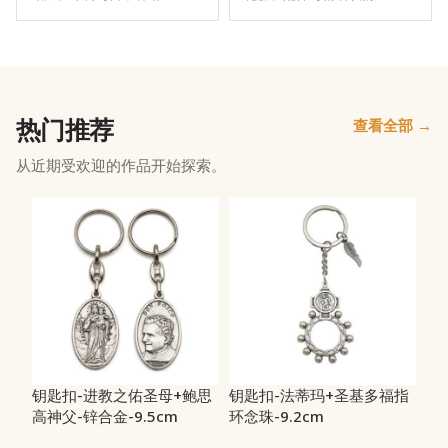
热门推荐
查看全部 →
从近期受欢迎的作品开始探索。
钥匙扣-进教之佑圣母+鲍思
钥匙扣-法蒂玛+圣基多福指
高神父-锌合金-9.5cm
环念珠-9.2cm