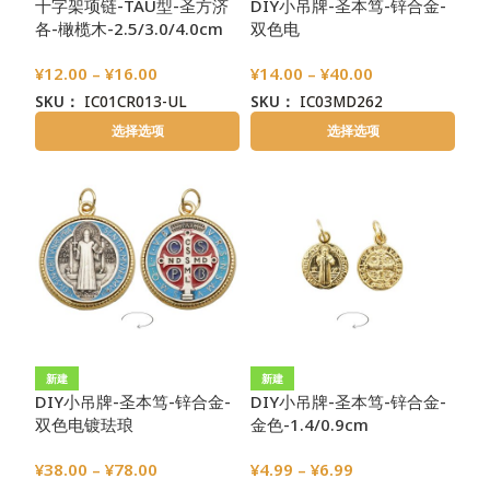
十字架项链-TAU型-圣方济
DIY小吊牌-圣本笃-锌合金-
各-橄榄木-2.5/3.0/4.0cm
双色电
镀-4.0/3.4/2.4/2.1cmcm
¥
12.00
–
¥
16.00
¥
14.00
–
¥
40.00
SKU：
IC01CR013-UL
SKU：
IC03MD262
选择选项
选择选项
新建
新建
DIY小吊牌-圣本笃-锌合金-
DIY小吊牌-圣本笃-锌合金-
双色电镀珐琅
金色-1.4/0.9cm
彩-4.0/3.4/2.4/2.1cm
¥
38.00
–
¥
78.00
¥
4.99
–
¥
6.99