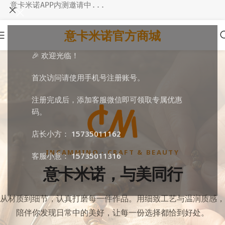
意卡米诺APP内测邀请中...
意卡米诺官方商城
🎉 欢迎光临！
首次访问请使用手机号注册账号。
注册完成后，添加客服微信即可领取专属优惠
码。
店长小方：
15735011162
INCAMMINO · CRAFT & BEAUTY
客服小意：
15735011316
意卡米诺，与美同行
从材质到细节，认真打磨每一件作品。用细致工艺与温润质感，
陪伴你发现日常中的美好，让每一份选择都恰到好处。