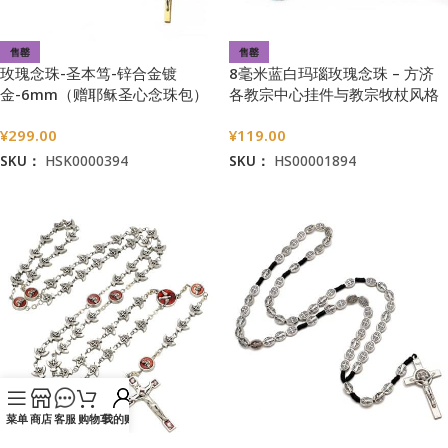
售罄
售罄
玫瑰念珠-圣本笃-锌合金镀
8毫米蓝白玛瑙玫瑰念珠 – 方济
金-6mm（赠耶稣圣心念珠包）
各教宗中心挂件与教宗牧杖风格
苦像
¥
299.00
¥
119.00
SKU：
HSK0000394
SKU：
HS00001894
阅读更多
阅读更多
菜单
商店
客服
购物车
我的账户
玫瑰念珠-圣神白鸽圣牌-合金-圣
玫瑰念珠-圣本笃-合金圣