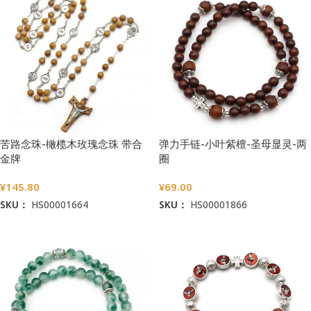
苦路念珠-橄榄木玫瑰念珠 带合
弹力手链-小叶紫檀-圣母显灵-两
金牌
圈
¥
145.80
¥
69.00
SKU：
HS00001664
SKU：
HS00001866
加入购物车
加入购物车