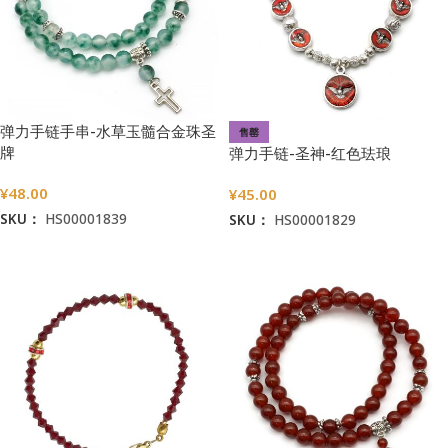
弹力手链手串-水草玉髓合金珠圣
售罄
牌
弹力手链-圣神-红色珐琅
¥
48.00
¥
45.00
SKU：
HS00001839
SKU：
HS00001829
加入购物车
阅读更多