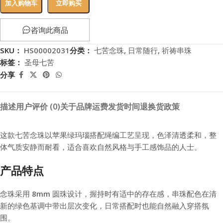
加入购物车
立即购买
咨询此商品
SKU：
HS00002031
分类：
七苦念珠
,
日常随行
,
祈祷串珠
标签：
圣母七苦
分享
描述
用户评价 (0)
关于品牌
运费
发货时间
退换货政策
这款七苦念珠以苹果绿玛瑙搭配绳编工艺呈现，色泽清透柔和，整
体气质安静而耐看，适合喜欢自然风格与手工感饰品的人士。
产品特点
念珠采用 8mm 圆珠设计，握持时有适中的存在感，串珠配色在清
新的绿色基调中带出层次变化，日常搭配时也能自然融入穿搭氛
围。