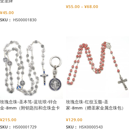
亚圣牌
¥
55.00
–
¥
68.00
¥
45.00
选择选项
SKU：
HS00001830
加入购物车
玫瑰念珠-圣本笃-蓝珐琅-锌合
玫瑰念珠-红纹玉髓-圣
金-8mm（附钥匙扣和念珠盒卡
家-8mm（赠圣家金属念珠包）
片）
¥
215.00
¥
129.00
SKU：
HS00001729
SKU：
HSK0000543