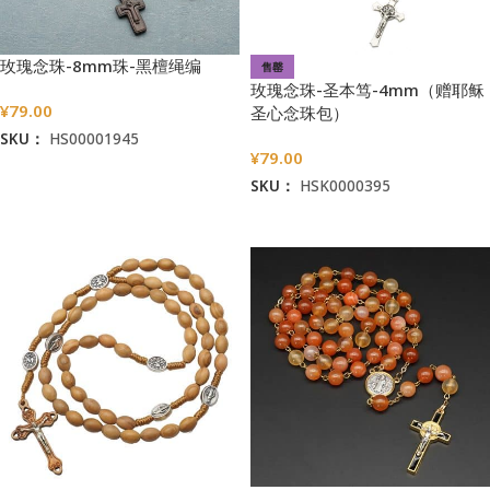
玫瑰念珠-8mm珠-黑檀绳编
售罄
玫瑰念珠-圣本笃-4mm（赠耶稣
¥
79.00
圣心念珠包）
SKU：
HS00001945
¥
79.00
加入购物车
SKU：
HSK0000395
阅读更多