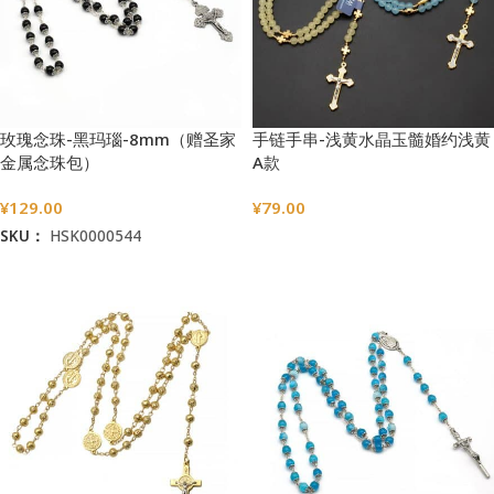
玫瑰念珠-黑玛瑙-8mm（赠圣家
手链手串-浅黄水晶玉髓婚约浅黄
金属念珠包）
A款
¥
129.00
¥
79.00
SKU：
HSK0000544
选择选项
加入购物车