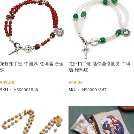
龙虾扣手链-中国风-红玛瑙-合金
龙虾扣手链-迷你圣母显灵-白玛
珠
瑙-绿玛瑙
¥
49.00
¥
49.00
SKU：
HS00001846
SKU：
HS00001847
加入购物车
加入购物车