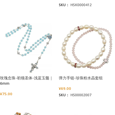
选择选项
SKU：
HSK0000412
加入购物车
玫瑰念珠-初领圣体-浅蓝玉髓｜
弹力手链-珍珠粉水晶套组
6mm
¥
69.00
¥
75.00
SKU：
HS00002007
选择选项
加入购物车