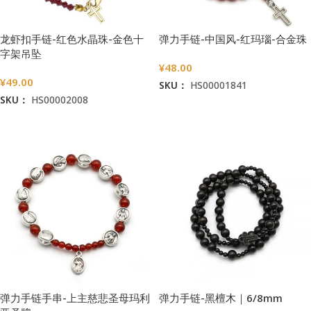
龙虾扣手链-红色水晶珠-金色十
弹力手链-中国风-红玛瑙-合金珠
字架吊坠
¥
48.00
¥
49.00
SKU：
HS00001841
SKU：
HS00002008
加入购物车
加入购物车
弹力手链手串-上主慈悲圣母玛利
弹力手链-黑檀木｜6/8mm