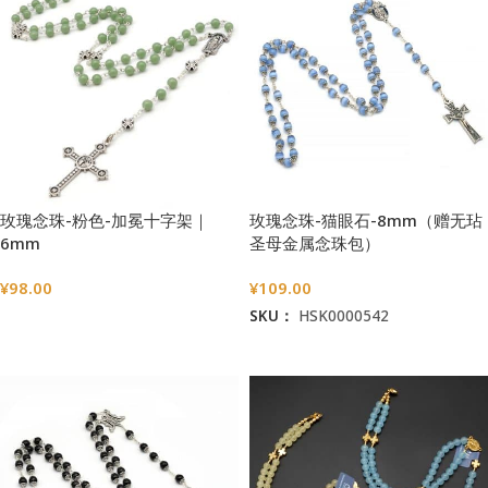
玫瑰念珠-粉色-加冕十字架｜
玫瑰念珠-猫眼石-8mm（赠无玷
6mm
圣母金属念珠包）
¥
98.00
¥
109.00
SKU：
HSK0000542
选择选项
加入购物车