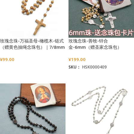
玫瑰念珠-万福圣母-橄榄木-链式
玫瑰念珠-善牧-锌合
（赠黄色抽绳念珠包）｜7/8mm
金-6mm（赠圣家念珠包）
¥
99.00
¥
199.00
SKU：
HSK0000409
选择选项
加入购物车