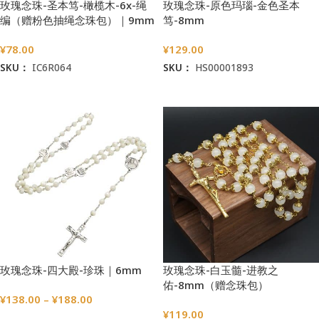
玫瑰念珠-圣本笃-橄榄木-6x-绳
玫瑰念珠-原色玛瑙-金色圣本
编（赠粉色抽绳念珠包）｜9mm
笃-8mm
¥
78.00
¥
129.00
SKU：
IC6R064
SKU：
HS00001893
选择选项
加入购物车
玫瑰念珠-四大殿-珍珠｜6mm
玫瑰念珠-白玉髓-进教之
佑-8mm（赠念珠包）
¥
138.00
–
¥
188.00
¥
119.00