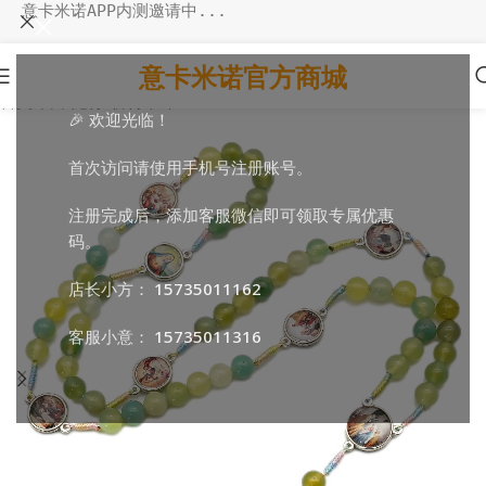
意卡米诺APP内测邀请中...
意卡米诺官方商城
首页
/
日常随行
/
祈祷串珠
🎉 欢迎光临！
首次访问请使用手机号注册账号。
注册完成后，添加客服微信即可领取专属优惠
码。
店长小方：
15735011162
客服小意：
15735011316