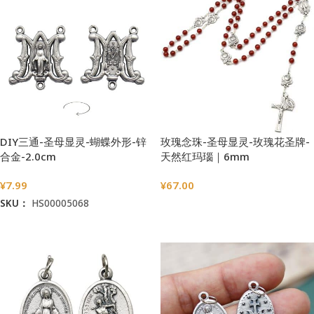
DIY三通-圣母显灵-蝴蝶外形-锌
玫瑰念珠-圣母显灵-玫瑰花圣牌-
合金-2.0cm
天然红玛瑙｜6mm
¥
7.99
¥
67.00
SKU：
HS00005068
选择选项
加入购物车