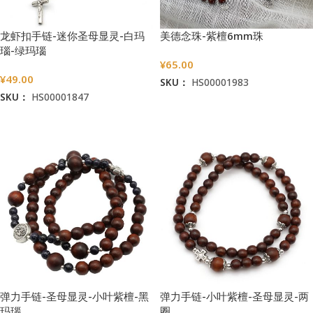
龙虾扣手链-迷你圣母显灵-白玛
美德念珠-紫檀6mm珠
瑙-绿玛瑙
¥
65.00
¥
49.00
SKU：
HS00001983
SKU：
HS00001847
加入购物车
加入购物车
弹力手链-圣母显灵-小叶紫檀-黑
弹力手链-小叶紫檀-圣母显灵-两
玛瑙
圈