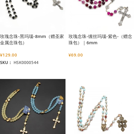
玫瑰念珠-黑玛瑙-8mm（赠圣家
玫瑰念珠-缠丝玛瑙-紫色-（赠念
金属念珠包）
珠包）｜6mm
¥
129.00
¥
69.00
SKU：
HSK0000544
选择选项
加入购物车