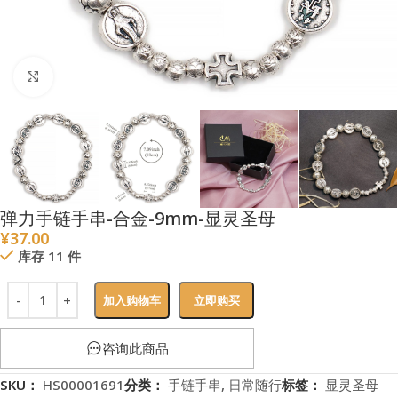
点击放大
弹力手链手串-合金-9mm-显灵圣母
¥
37.00
库存 11 件
加入购物车
立即购买
咨询此商品
SKU：
HS00001691
分类：
手链手串
,
日常随行
标签：
显灵圣母