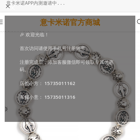
意卡米诺APP内测邀请中...
意卡米诺官方商城
首页
/
日常随行
/
手链手串
🎉 欢迎光临！
首次访问请使用手机号注册账号。
注册完成后，添加客服微信即可领取专属优惠
码。
店长小方：
15735011162
客服小意：
15735011316