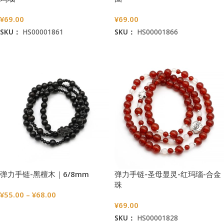
¥
69.00
¥
69.00
SKU：
HS00001861
SKU：
HS00001866
加入购物车
加入购物车
弹力手链-黑檀木｜6/8mm
弹力手链-圣母显灵-红玛瑙-合金
珠
¥
55.00
–
¥
68.00
¥
69.00
选择选项
SKU：
HS00001828