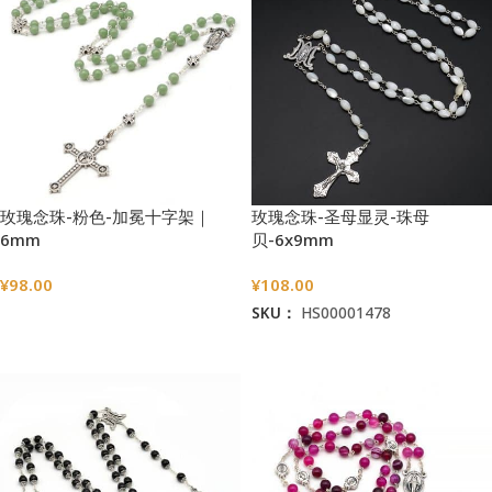
玫瑰念珠-粉色-加冕十字架｜
玫瑰念珠-圣母显灵-珠母
6mm
贝-6x9mm
¥
98.00
¥
108.00
SKU：
HS00001478
选择选项
加入购物车