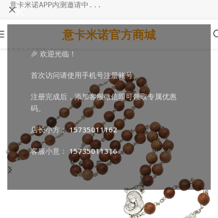
意卡米诺APP内测邀请中...
意卡米诺官方商城
首页
/
日常随行
/
祈祷串珠
🎉 欢迎光临！
首次访问请使用手机号注册账号。
注册完成后，添加客服微信即可领取专属优惠
码。
店长小方：
15735011162
客服小意：
15735011316