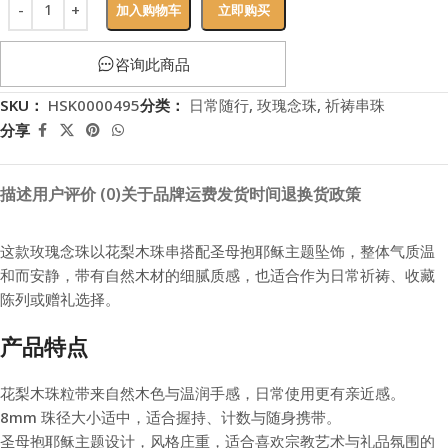
加入购物车
立即购买
咨询此商品
SKU：
HSK0000495
分类：
日常随行
,
玫瑰念珠
,
祈祷串珠
分享
描述
用户评价 (0)
关于品牌
运费
发货时间
退换货政策
这款玫瑰念珠以花梨木珠串搭配圣母抱耶稣主题坠饰，整体气质温
和而安静，带有自然木材的细腻质感，也适合作为日常祈祷、收藏
陈列或赠礼选择。
产品特点
花梨木珠粒带来自然木色与温润手感，日常使用更有亲近感。
8mm 珠径大小适中，适合握持、计数与随身携带。
圣母抱耶稣主题设计，风格庄重，适合喜欢宗教艺术与礼品氛围的