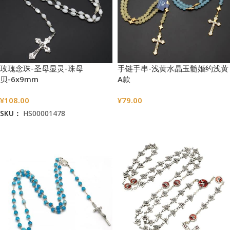
玫瑰念珠-圣母显灵-珠母
手链手串-浅黄水晶玉髓婚约浅黄
贝-6x9mm
A款
¥
108.00
¥
79.00
SKU：
HS00001478
选择选项
加入购物车