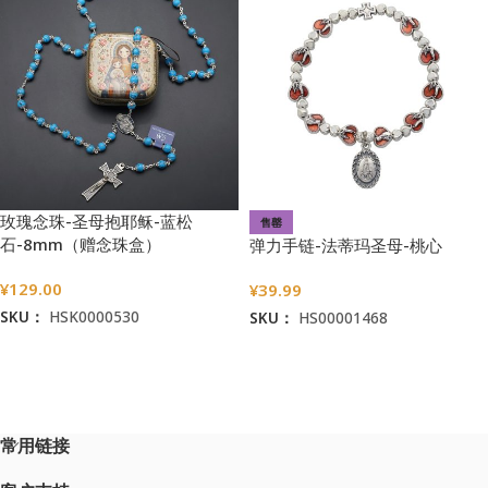
玫瑰念珠-圣母抱耶稣-蓝松
售罄
石-8mm（赠念珠盒）
弹力手链-法蒂玛圣母-桃心
¥
129.00
¥
39.99
SKU：
HSK0000530
SKU：
HS00001468
加入购物车
阅读更多
常用链接