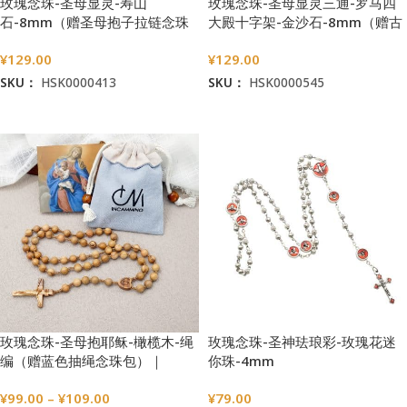
玫瑰念珠-圣母显灵-寿山
玫瑰念珠-圣母显灵三通-罗马四
石-8mm（赠圣母抱子拉链念珠
大殿十字架-金沙石-8mm（赠古
包）
典圣母抱子金属念珠包）
¥
129.00
¥
129.00
SKU：
HSK0000413
SKU：
HSK0000545
加入购物车
加入购物车
玫瑰念珠-圣母抱耶稣-橄榄木-绳
玫瑰念珠-圣神珐琅彩-玫瑰花迷
编（赠蓝色抽绳念珠包）｜
你珠-4mm
7/8mm
¥
99.00
–
¥
109.00
¥
79.00