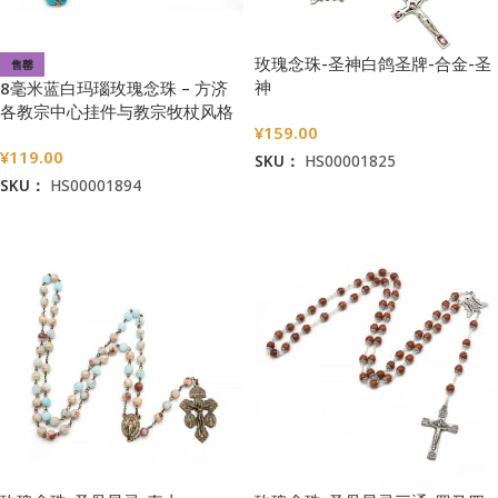
玫瑰念珠-圣神白鸽圣牌-合金-圣
售罄
神
8毫米蓝白玛瑙玫瑰念珠 – 方济
各教宗中心挂件与教宗牧杖风格
¥
159.00
苦像
¥
119.00
SKU：
HS00001825
SKU：
HS00001894
加入购物车
阅读更多