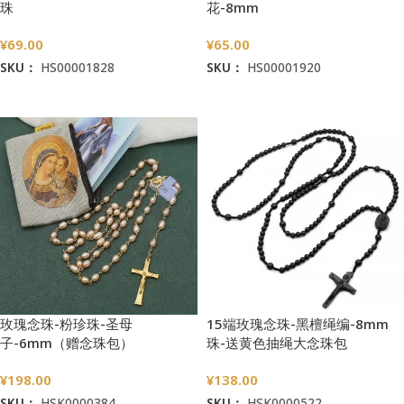
珠
花-8mm
¥
69.00
¥
65.00
SKU：
HS00001828
SKU：
HS00001920
加入购物车
加入购物车
玫瑰念珠-粉珍珠-圣母
15端玫瑰念珠-黑檀绳编-8mm
子-6mm（赠念珠包）
珠-送黄色抽绳大念珠包
¥
198.00
¥
138.00
SKU：
HSK0000384
SKU：
HSK0000522