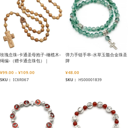
玫瑰念珠-卡通圣母抱子-橄榄木-
弹力手链手串-水草玉髓合金珠圣
绳编-（赠卡通念珠包）｜
牌
7/8mm
¥
99.00
–
¥
109.00
¥
48.00
SKU：
IC6R067
SKU：
HS00001839
选择选项
加入购物车