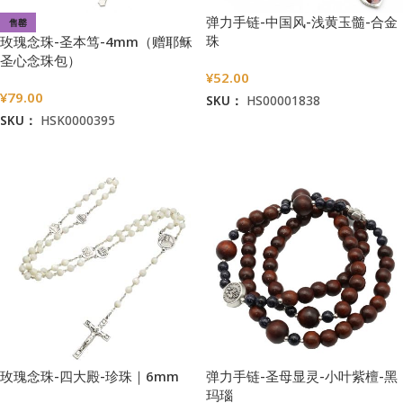
弹力手链-中国风-浅黄玉髓-合金
售罄
珠
玫瑰念珠-圣本笃-4mm（赠耶稣
圣心念珠包）
¥
52.00
¥
79.00
SKU：
HS00001838
SKU：
HSK0000395
加入购物车
阅读更多
玫瑰念珠-四大殿-珍珠｜6mm
弹力手链-圣母显灵-小叶紫檀-黑
玛瑙