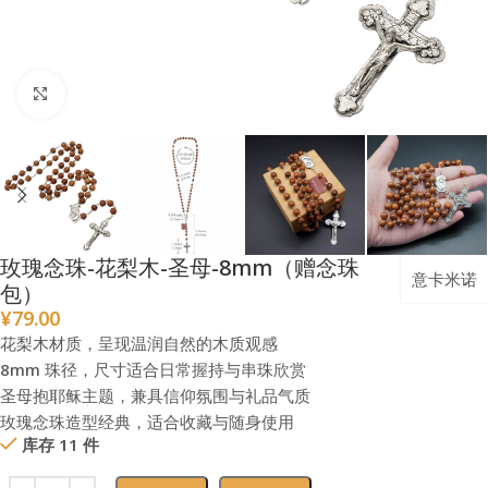
点击放大
玫瑰念珠-花梨木-圣母-8mm（赠念珠
意卡米诺
包）
¥
79.00
花梨木材质，呈现温润自然的木质观感
8mm 珠径，尺寸适合日常握持与串珠欣赏
圣母抱耶稣主题，兼具信仰氛围与礼品气质
玫瑰念珠造型经典，适合收藏与随身使用
库存 11 件