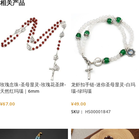
相关产品
玫瑰念珠-圣母显灵-玫瑰花圣牌-
龙虾扣手链-迷你圣母显灵-白玛
天然红玛瑙｜6mm
瑙-绿玛瑙
¥
67.00
¥
49.00
SKU：
HS00001847
选择选项
加入购物车