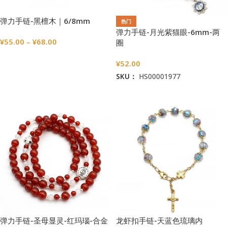
弹力手链-黑檀木｜6/8mm
热门
弹力手链-月光紫猫眼-6mm-两
¥
55.00
–
¥
68.00
圈
选择选项
¥
52.00
SKU：
HS00001977
加入购物车
弹力手链-圣母显灵-红玛瑙-合金
龙虾扣手链-天蓝色琉璃内