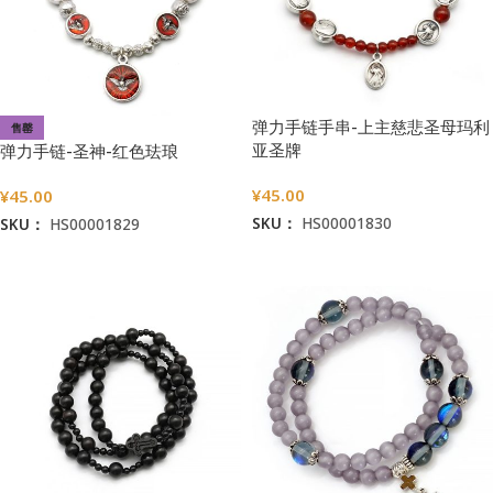
弹力手链手串-上主慈悲圣母玛利
售罄
亚圣牌
弹力手链-圣神-红色珐琅
¥
45.00
¥
45.00
SKU：
HS00001830
SKU：
HS00001829
加入购物车
阅读更多