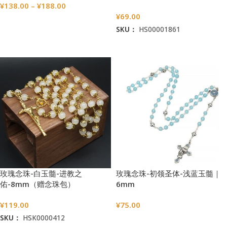
¥
138.00
–
¥
188.00
¥
69.00
选择选项
SKU：
HS00001861
加入购物车
玫瑰念珠-白玉髓-进教之
玫瑰念珠-初领圣体-浅蓝玉髓｜
佑-8mm（赠念珠包）
6mm
¥
119.00
¥
75.00
SKU：
HSK0000412
选择选项