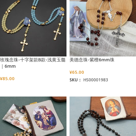
玫瑰念珠-十字架款B款-浅黄玉髓
美德念珠-紫檀6mm珠
｜6mm
¥
65.00
¥
85.00
SKU：
HS00001983
选择选项
加入购物车