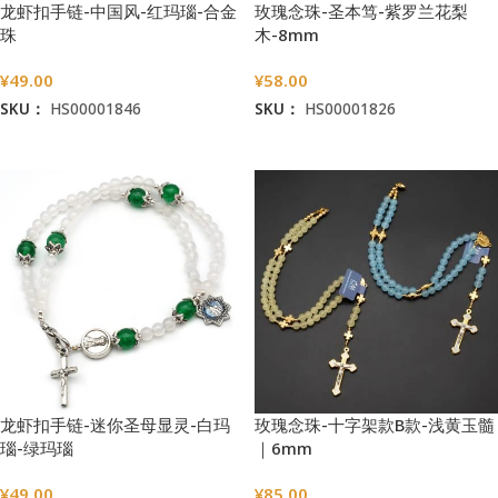
龙虾扣手链-中国风-红玛瑙-合金
玫瑰念珠-圣本笃-紫罗兰花梨
珠
木-8mm
¥
49.00
¥
58.00
SKU：
HS00001846
SKU：
HS00001826
加入购物车
加入购物车
龙虾扣手链-迷你圣母显灵-白玛
玫瑰念珠-十字架款B款-浅黄玉髓
瑙-绿玛瑙
｜6mm
¥
49.00
¥
85.00