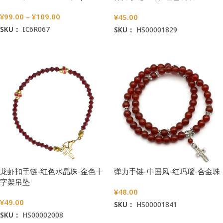
7/8mm
¥
99.00
–
¥
109.00
¥
45.00
SKU：
IC6R067
SKU：
HS00001829
选择选项
阅读更多
龙虾扣手链-红色水晶珠-金色十
弹力手链-中国风-红玛瑙-合金珠
字架吊坠
¥
48.00
¥
49.00
SKU：
HS00001841
SKU：
HS00002008
加入购物车