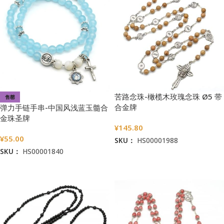
苦路念珠-橄榄木玫瑰念珠 Ø5 带
售罄
合金牌
弹力手链手串-中国风浅蓝玉髓合
金珠圣牌
¥
145.80
¥
55.00
SKU：
HS00001988
SKU：
HS00001840
加入购物车
阅读更多