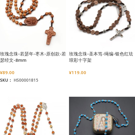
玫瑰念珠-若瑟年-枣木-原创款-若
玫瑰念珠-圣本笃-绳编-银色红珐
瑟经文-8mm
琅彩十字架
¥
89.00
¥
119.00
SKU：
HS00001815
选择选项
加入购物车