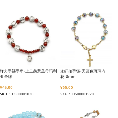
加入购物车
弹力手链手串-上主慈悲圣母玛利
龙虾扣手链-天蓝色琉璃内
亚圣牌
花-8mm
¥
45.00
¥
65.00
SKU：
HS00001830
SKU：
HS00001920
加入购物车
加入购物车