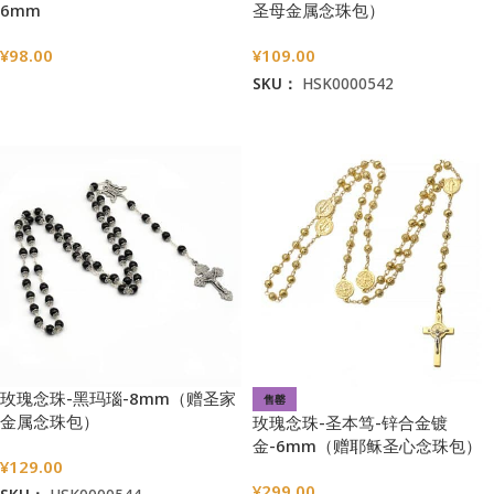
6mm
圣母金属念珠包）
¥
98.00
¥
109.00
SKU：
HSK0000542
选择选项
加入购物车
玫瑰念珠-黑玛瑙-8mm（赠圣家
售罄
金属念珠包）
玫瑰念珠-圣本笃-锌合金镀
金-6mm（赠耶稣圣心念珠包）
¥
129.00
¥
299.00