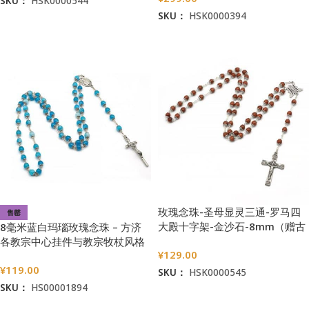
SKU：
HSK0000544
SKU：
HSK0000394
加入购物车
阅读更多
玫瑰念珠-圣母显灵三通-罗马四
售罄
大殿十字架-金沙石-8mm（赠古
8毫米蓝白玛瑙玫瑰念珠 – 方济
典圣母抱子金属念珠包）
各教宗中心挂件与教宗牧杖风格
¥
129.00
苦像
¥
119.00
SKU：
HSK0000545
SKU：
HS00001894
加入购物车
阅读更多