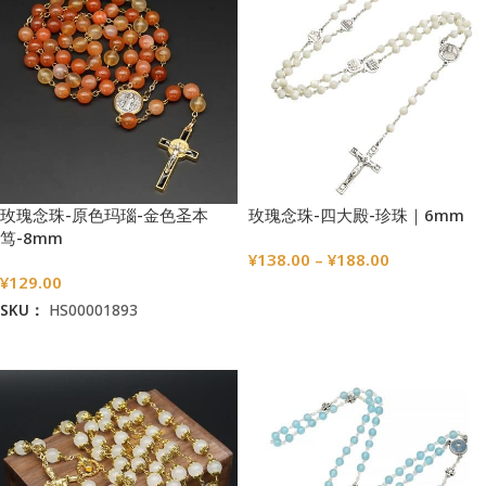
玫瑰念珠-原色玛瑙-金色圣本
玫瑰念珠-四大殿-珍珠｜6mm
笃-8mm
¥
138.00
–
¥
188.00
¥
129.00
选择选项
SKU：
HS00001893
加入购物车