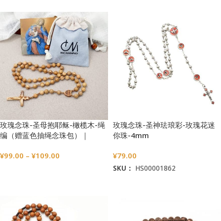
玫瑰念珠-圣母抱耶稣-橄榄木-绳
玫瑰念珠-圣神珐琅彩-玫瑰花迷
编（赠蓝色抽绳念珠包）｜
你珠-4mm
7/8mm
¥
99.00
–
¥
109.00
¥
79.00
SKU：
HS00001862
选择选项
加入购物车