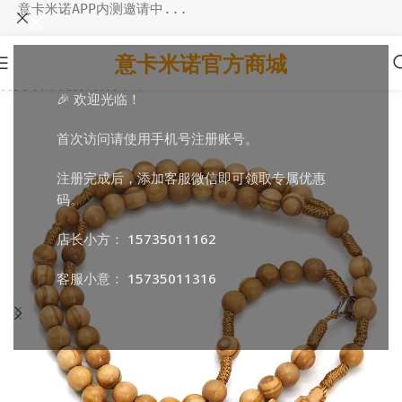
意卡米诺APP内测邀请中...
意卡米诺官方商城
首页
/
日常随行
/
祈祷串珠
🎉 欢迎光临！
首次访问请使用手机号注册账号。
注册完成后，添加客服微信即可领取专属优惠
码。
店长小方：
15735011162
客服小意：
15735011316