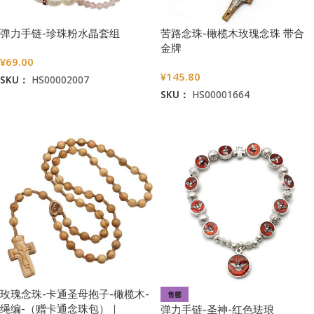
弹力手链-珍珠粉水晶套组
苦路念珠-橄榄木玫瑰念珠 带合
金牌
¥
69.00
¥
145.80
SKU：
HS00002007
SKU：
HS00001664
加入购物车
加入购物车
玫瑰念珠-卡通圣母抱子-橄榄木-
售罄
绳编-（赠卡通念珠包）｜
弹力手链-圣神-红色珐琅