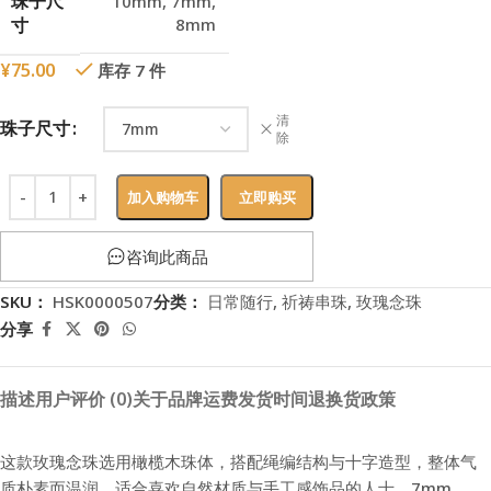
珠子尺
10mm
,
7mm
,
寸
8mm
¥
75.00
库存 7 件
清
珠子尺寸
除
加入购物车
立即购买
咨询此商品
SKU：
HSK0000507
分类：
日常随行
,
祈祷串珠
,
玫瑰念珠
分享
描述
用户评价 (0)
关于品牌
运费
发货时间
退换货政策
这款玫瑰念珠选用橄榄木珠体，搭配绳编结构与十字造型，整体气
质朴素而温润，适合喜欢自然材质与手工感饰品的人士。7mm、