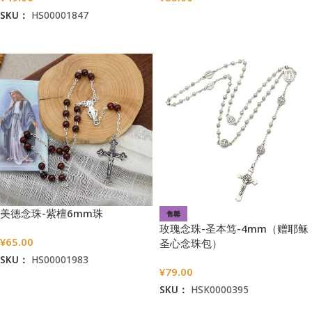
SKU：
HS00001847
选择选项
加入购物车
美德念珠-紫檀6mm珠
售罄
玫瑰念珠-圣本笃-4mm（赠耶稣
¥
65.00
圣心念珠包）
SKU：
HS00001983
¥
79.00
加入购物车
SKU：
HSK0000395
阅读更多