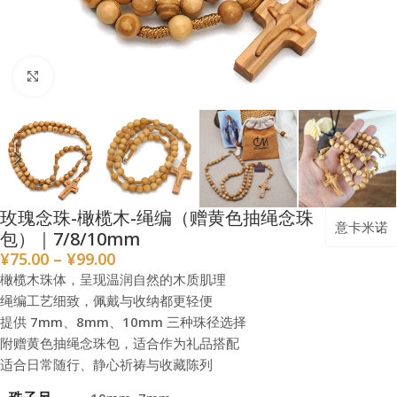
点击放大
玫瑰念珠-橄榄木-绳编（赠黄色抽绳念珠
意卡米诺
包）｜7/8/10mm
¥
75.00
–
¥
99.00
橄榄木珠体，呈现温润自然的木质肌理
绳编工艺细致，佩戴与收纳都更轻便
提供 7mm、8mm、10mm 三种珠径选择
附赠黄色抽绳念珠包，适合作为礼品搭配
适合日常随行、静心祈祷与收藏陈列