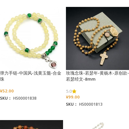
弹力手链-中国风-浅黄玉髓-合金
玫瑰念珠-若瑟年-黄杨木-原创款-
珠
若瑟经文-8mm
¥
52.00
5.0
¥
99.00
SKU：
HS00001838
SKU：
HS00001813
加入购物车
加入购物车