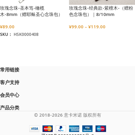
玫瑰念珠-圣本笃-橄榄
玫瑰念珠-经典款-紫檀木-（赠粉
木-8mm（赠耶稣圣心念珠包）
色念珠包）｜8/10mm
¥
89.00
¥
99.00
–
¥
119.00
SKU：
HSK0000408
选择选项
加入购物车
常用链接
客户支持
会员中心
产品分类
© 2018-2026 意卡米诺 版权所有