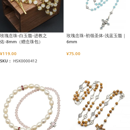
玫瑰念珠-白玉髓-进教之
玫瑰念珠-初领圣体-浅蓝玉髓｜
佑-8mm（赠念珠包）
6mm
¥
119.00
¥
75.00
SKU：
HSK0000412
选择选项
加入购物车